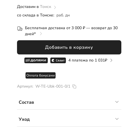
Розница
ОПТ
СП
Доставим в
42
Томск
со склада в Томске:
раб. дн
44
Бесплатная доставка от 3 000 ₽ — возврат до 30
46
дней*
48
Добавить в корзину
50
4 платежа по
1 031
52
Оплата бонусами
Артикул:
W-TE-Ubk-001-0/1
Состав
Шелк жатый, 20% вискоза 80% полиэстер
Уход