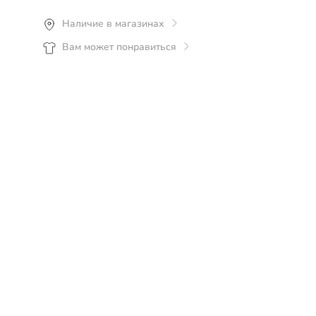
Рекомендуется ручная или деликатная
Наличие в магазинах
машинная стирка, вывернув изделие
Вам может понравиться
наизнанку, при температуре не более 30°С.