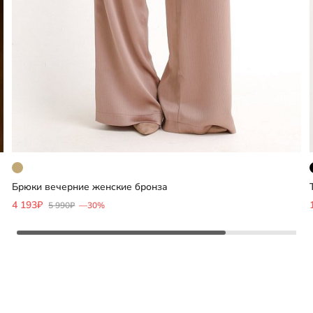
Брюки вечерние женские бронза
Добавить
4 193₽
5 990₽
—30%
Выберите размер
42
44
50
52