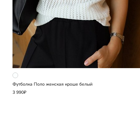
Футболка Поло женская кроше белый
Добавить
3 990₽
Выберите размер
42
44
46
48
50