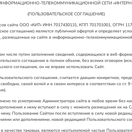
ИНФОРМАЦИОННО-ТЕЛЕКОММУНИКАЦИОННОЙ СЕТИ «ИНТЕРН
(ПОЛЬЗОВАТЕЛЬСКОЕ СОГЛАШЕНИЕ)
сов сайта ООО «КИТ» ИНН 7017430131, КПП 701701001, ОГРН 1177
ьское соглашение) является публичной офертой и определяет ус
в, размещенных на сайте в информационно-телекоммуникационной
том числе путем заполнения сведений, содержащихся в веб-форма
тельского соглашения в полном объеме, без всяких оговорок (иск
ского соглашения, он не вправе использовать Сайт.
льзовательского соглашения, считается давшим конкретное, пред
вободно, своей волей и в своем интересе в соответствии со ст. 
я).
нено по усмотрению Администратора сайта в любое время без ка
ополнения к нему вступают в силу с момента размещения их на С
нему. Пользование Сайтом после вступления в силу новой редак
ениями или дополнениями, новой редакцией Пользовательского со
в качестве таковых, являются неотъемлемой частью Пользовател