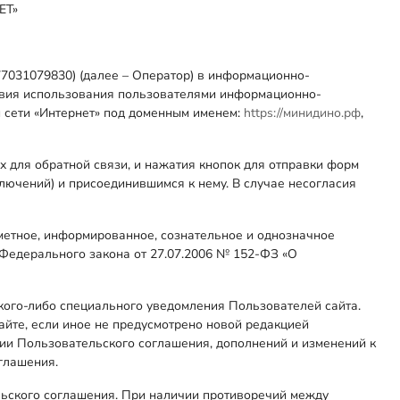
ЕТ»
Розница
ОПТ
СП
031079830) (далее – Оператор) в информационно-
ловия использования пользователями информационно-
 сети «Интернет» под доменным именем:
https://минидино.рф
,
х для обратной связи, и нажатия кнопок для отправки форм
лючений) и присоединившимся к нему. В случае несогласия
метное, информированное, сознательное и однозначное
9 Федерального закона от 27.07.2006 № 152-ФЗ «О
кого-либо специального уведомления Пользователей сайта.
айте, если иное не предусмотрено новой редакцией
ции Пользовательского соглашения, дополнений и изменений к
глашения.
ьского соглашения. При наличии противоречий между