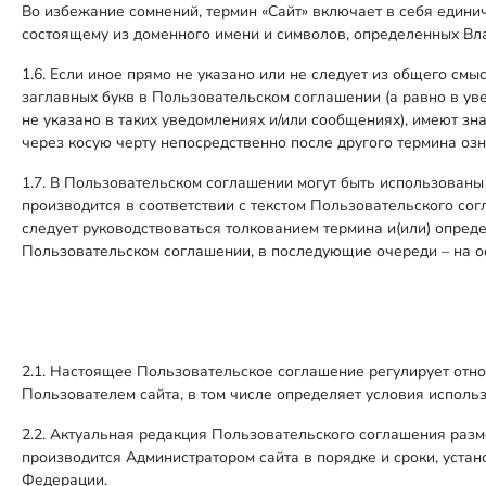
Во избежание сомнений, термин «Сайт» включает в себя единич
состоящему из доменного имени и символов, определенных Вла
1.6. Если иное прямо не указано или не следует из общего см
заглавных букв в Пользовательском соглашении (а равно в ув
не указано в таких уведомлениях и/или сообщениях), имеют з
через косую черту непосредственно после другого термина оз
1.7. В Пользовательском соглашении могут быть использованы
производится в соответствии с текстом Пользовательского сог
следует руководствоваться толкованием термина и(или) опред
Пользовательском соглашении, в последующие очереди – на о
2.1. Настоящее Пользовательское соглашение регулирует отн
Пользователем сайта, в том числе определяет условия исполь
2.2. Актуальная редакция Пользовательского соглашения разм
производится Администратором сайта в порядке и сроки, уст
Федерации.