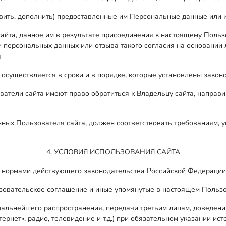
овить, дополнить) предоставленные им Персональные данные или и
сайта, данное им в результате присоединения к настоящему Польз
 персональных данных или отзыва такого согласия на основании 
я
существляется в сроки и в порядке, которые установлены закон
ователи сайта имеют право обратиться к Владельцу сайта, направ
х Пользователя сайта, должен соответствовать требованиям, уст
4. УСЛОВИЯ ИСПОЛЬЗОВАНИЯ САЙТА
ся нормами действующего законодательства Российской Федерации
ьзовательское соглашение и иные упомянутые в настоящем Польз
дальнейшего распространения, передачи третьим лицам, доведени
рнет», радио, телевидение и т.д.) при обязательном указании и