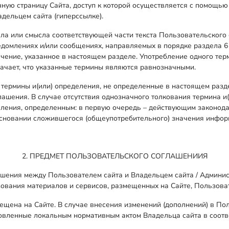
ную страницу Сайта, доступ к которой осуществляется с помощью 
дельцем сайта (гиперссылке).
ысла или смысла соответствующей части текста Пользовательского
едомлениях и/или сообщениях, направляемых в порядке раздела 
начение, указанное в настоящем разделе. Употребление одного те
начает, что указанные термины являются равнозначными.
 термины и(или) определения, не определенные в настоящем разде
лашения. В случае отсутствия однозначного толкования термина и
еления, определенным: в первую очередь – действующим законода
сновании сложившегося (общеупотребительного) значения инфор
2. ПРЕДМЕТ ПОЛЬЗОВАТЕЛЬСКОГО СОГЛАШЕНИИЯ
ошения между Пользователем сайта и Владельцем сайта / Админис
зования материалов и сервисов, размещенных на Сайте, Пользова
ещена на Сайте. В случае внесения изменений (дополнений) в П
ановленные локальным нормативным актом Владельца сайта в соот