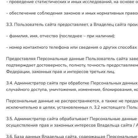
- проведение статистических и иных исследований, на основе 
- обеспечение соблюдения законов и иных нормативных право
3.3. Пользователь сайта предоставляет, а Владелец сайта пр
- фамилия, имя, отчество (последнее – при наличии);
- номер контактного телефона или сведения о других способах 
Предоставляя Персональные данные Пользователь сайта завер
подтверждает достоверность, полноту, точность предоставля
Федерации, законных прав и интересов третьих лиц.
3.4. Администратор сайта при обработке Персональных данны
случайного доступа, уничтожения, изменения, блокирования, к
Персональные данные не распространяются, а также не предос
исключительно в целях, установленных п. 3.2 настоящего Пол
3.5. Администратор сайта обрабатывает Персональные данные
осуществления прав и законных интересов Владельца сайта / 
3.6. База данных Владельца сайта, содержащая Персональные