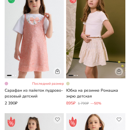
Последний размер
Сарафан из пайеток пудрово-
Юбка на резинке Ромашка
розовый детский
экрю детская
2 390₽
895₽
1 790₽
—50%