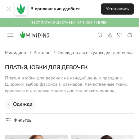
В приложении удобнее
Установить
Поиск
БЕСПЛАТНАЯ ДОСТАВКА ОТ 3 000 РУБЛЕЙ
Минидино
/
Каталог
/
Одежда и аксессуары для девочек
/
Вход
Корзина
Регистрация
ПЛАТЬЯ, ЮБКИ ДЛЯ ДЕВОЧЕК
В вашей корзине пока ничего нет.
Платья и юбки для девочек на каждый день и праздник.
Запомнить меня
Забыли пароль?
Вы можете начать покупки прямо сейчас!
Широкий выбор фасонов и размеров. Качественные ткани,
красивые и стильные модели для маленьких модниц.
Перейти в каталог
Одежда
Нужна помощь?
Фильтры
Чтобы мы могли связаться по вашему заказу в мессенджере
MAX, сохраните номер менеджера MINIDINO в контактах