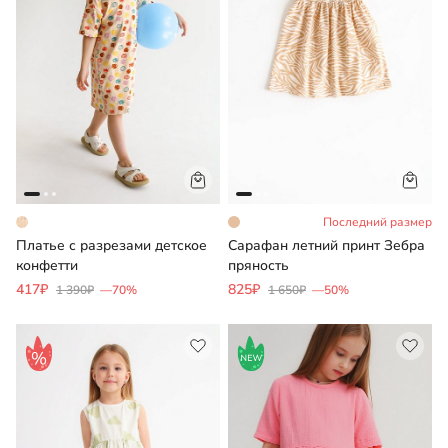
Последний размер
Платье с разрезами детское
Сарафан летний принт Зебра
конфетти
пряность
417₽
825₽
1 390₽
—70%
1 650₽
—50%