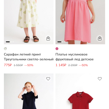
Сарафан летний принт
Платье муслиновое
Треугольники светло-зеленый
фруктовый лед детское
775₽
1 145₽
1 550₽
—50%
2 290₽
—50%