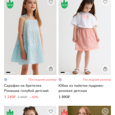
вашего телефона (алгоритмы МАХ).
89234268544
89937410650
89937412506
Розница
ОПТ
СП
Последний размер
Последний размер
Сарафан на бретелях
Юбка из пайеток пудрово-
Ромашка голубой детский
розовая детская
1 245₽
1 890₽
2 490₽
—50%