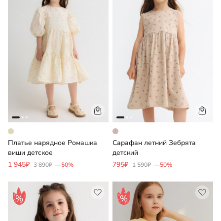
Платье нарядное Ромашка
Сарафан летний Зебрята
виши детское
детский
1 945₽
795₽
3 890₽
—50%
1 590₽
—50%