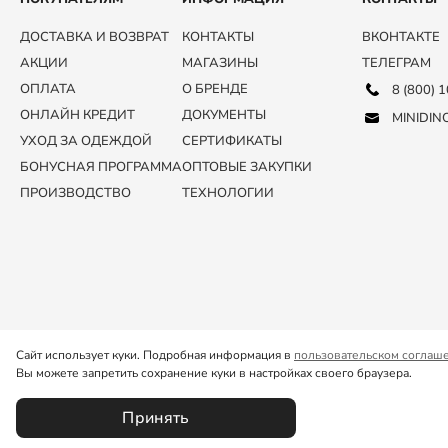
ДОСТАВКА И ВОЗВРАТ
КОНТАКТЫ
ВКОНТАКТЕ
АКЦИИ
МАГАЗИНЫ
ТЕЛЕГРАМ
ОПЛАТА
О БРЕНДЕ
8 (800) 
ОНЛАЙН КРЕДИТ
ДОКУМЕНТЫ
MINIDIN
УХОД ЗА ОДЕЖДОЙ
СЕРТИФИКАТЫ
БОНУСНАЯ ПРОГРАММА
ОПТОВЫЕ ЗАКУПКИ
ПРОИЗВОДСТВО
ТЕХНОЛОГИИ
Сайт использует куки. Подробная информация в
пользовательском соглаш
Вы можете запретить сохранение куки в настройках своего браузера.
Принять
© 2025 ООО «КИТ»
ПОЛЬЗОВАТЕЛЬСКОЕ СОГЛАШЕНИЕ
ПОЛИТИКА КОНФИ