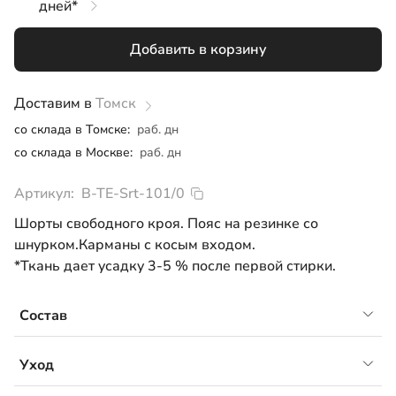
дней*
104
Добавить в корзину
110
116
Доставим в
Томск
со склада в Томске:
раб. дн
от 116
со склада в Москве:
раб. дн
Артикул:
B-TE-Srt-101/0
Шорты свободного кроя. Пояс на резинке со
шнурком.Карманы с косым входом.
*Ткань дает усадку 3-5 % после первой стирки.
Состав
Вареный хлопок, 100% хлопок
Уход