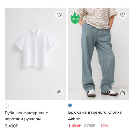
Брюки из вареного хлопка
Ф
Рубашка фактурная с
деним
коротким рукавом
1 395₽
1
2 490₽
2 790₽
—50%