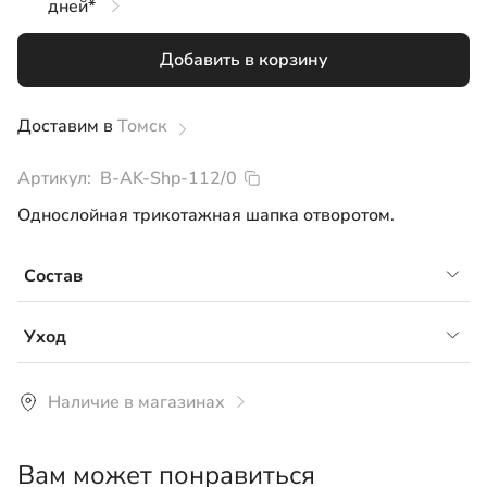
дней*
M
Добавить в корзину
L
Доставим в
Томск
Артикул:
B-AK-Shp-112/0
Однослойная трикотажная шапка отворотом.
Состав
кашкорсе 95% хлопок, 5% лайкра
Уход
Рекомендуется ручная или машинная стирка
Наличие в магазинах
средствами для цветного белья при температуре не
более 30°С.
Вам может понравиться