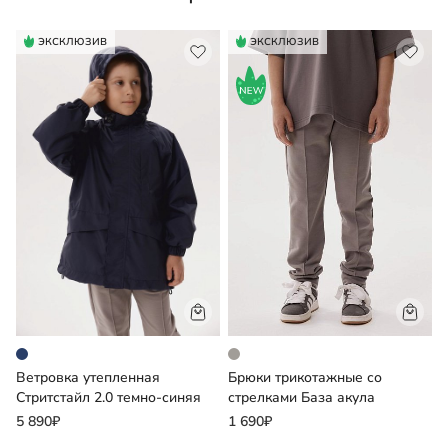
ЭКСКЛЮЗИВ
ЭКСКЛЮЗИВ
Ветровка утепленная
Брюки трикотажные со
Б
Стритстайл 2.0 темно-синяя
стрелками База акула
а
5 890₽
1 690₽
2