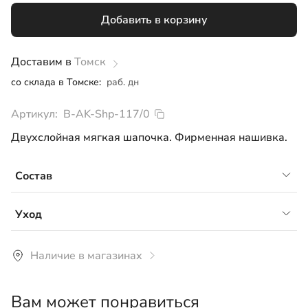
Добавить в корзину
Доставим в
Томск
со склада в Томске:
раб. дн
Артикул:
B-AK-Shp-117/0
Двухслойная мягкая шапочка. Фирменная нашивка.
Состав
Кулирная гладь, 92% хлопок 8% лайкра
Уход
Рекомендуется ручная или машинная стирка со
Наличие в магазинах
средствами для цветного белья при температуре не
более 30°С.
Вам может понравиться