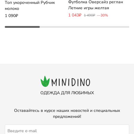
Футболка Оверсайз реглан
К
Топ укороченный Рубчик
Летние игры желтая
д
молоко
1 043₽
1
1 090₽
1 490₽
—30%
ОДЕЖДА ДЛЯ ЛЮБИМЫХ
Оставайтесь в курсе наших новостей и специальных
предложений!