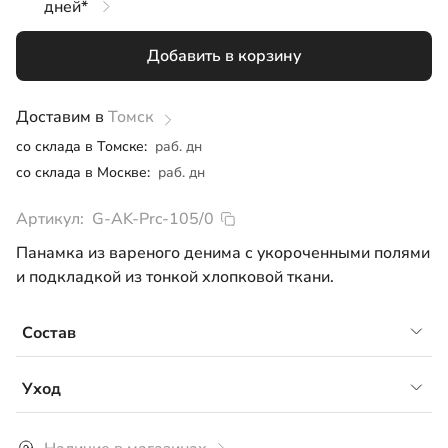
дней*
52
Добавить в корзину
54
56
Доставим в
Томск
со склада в Томске:
раб. дн
со склада в Москве:
раб. дн
Артикул:
G-AK-Prc-105/0
Панамка из вареного денима с укороченными полями
и подкладкой из тонкой хлопковой ткани.
Состав
Материал верха: вареный деним, 100% хлопок
Уход
Подкладка: 100% хлопок
Рекомендуется ручная или машинная стирка при