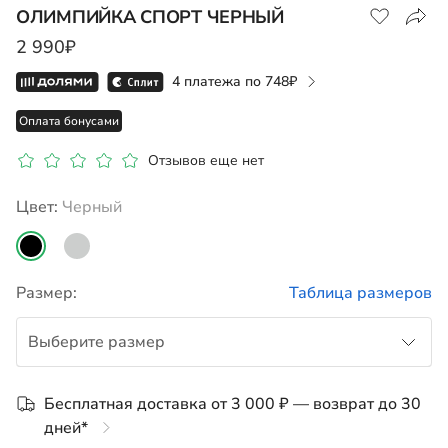
ОЛИМПИЙКА СПОРТ ЧЕРНЫЙ
Магазин Красноярск
2 990₽
128, 110, 122, 134, 104, 116, 140, 146,
Доступные
размеры
152, 158, 164
4 платежа по
748
Оплата бонусами
Магазин Уфа
Доступные размеры
Нет в наличии
Отзывов еще нет
Цвет:
черный
Показать на карте
Размер:
Таблица размеров
Выберите размер
104
Бесплатная доставка от 3 000 ₽ — возврат до 30
дней*
110