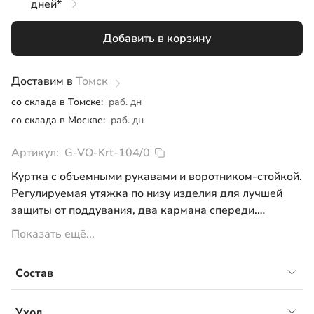
дней*
128
Добавить в корзину
134
140
Доставим в
Томск
со склада в Томске:
раб. дн
146
со склада в Москве:
раб. дн
152
Артикул:
G-VO-Krt-104/0
164
Куртка с объемными рукавами и воротником-стойкой.
Регулируемая утяжка по низу изделия для лучшей
защиты от поддувания, два кармана спереди.
Примерный температурный режим от +5°С до +15°С
Показать ещё...
Состав
Материал верха: курточная ткань, WR, PU MILKY,
Уход