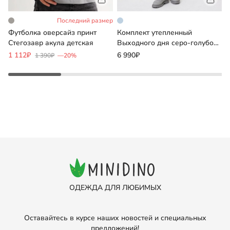
Последний размер
Футболка оверсайз принт
Комплект утепленный
Д
Стегозавр акула детская
Выходного дня серо-голубой
женский
1 112₽
6 990₽
2
1 390₽
—20%
ОДЕЖДА ДЛЯ ЛЮБИМЫХ
Оставайтесь в курсе наших новостей и специальных
предложений!