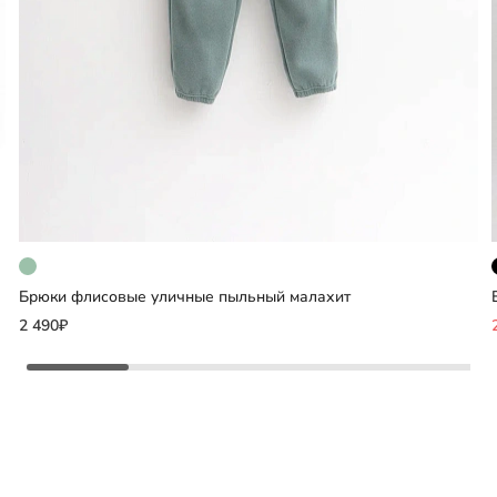
Брюки флисовые уличные пыльный малахит
Добавить
2 490₽
Выберите размер
122
128
134
140
146
152
158
164
другие