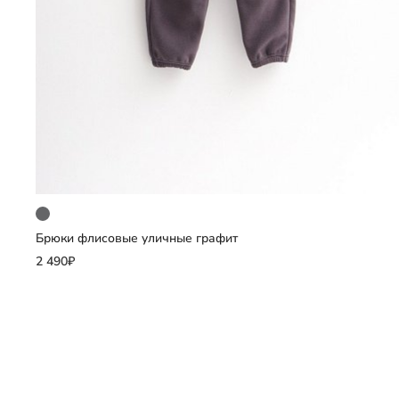
Брюки флисовые уличные графит
Добавить
2 490₽
Выберите размер
122
128
134
140
152
158
164
другие