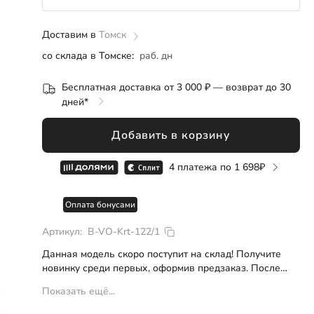
Розница
ОПТ
СП
Доставим в
до 122
Томск
со склада в Томске:
раб. дн
122
Бесплатная доставка от 3 000 ₽ — возврат до 30
128
дней*
134
Добавить в корзину
140
4 платежа по
1 698
146
Оплата бонусами
152
Артикул:
B-VO-Krt-122/1
158
Данная модель скоро поступит на склад! Получите
новинку среди первых, оформив предзаказ. После
164
оплаты персональный менеджер свяжется с вами и
Показать ещё...
сообщит дату отправки.
Сколько нужно курток на демисезонный период?