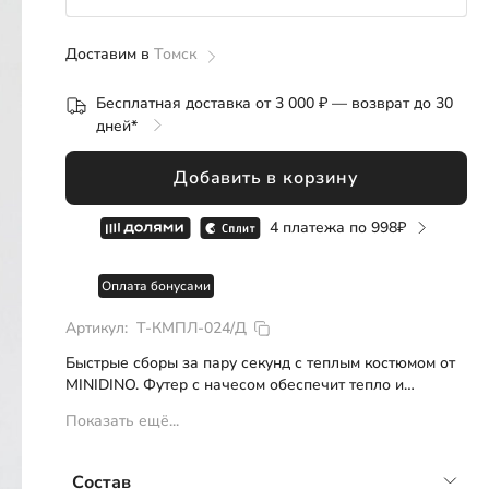
Розница
ОПТ
СП
Доставим в
86
Томск
92
Бесплатная доставка от 3 000 ₽ — возврат до 30
дней*
98
Добавить в корзину
104
4 платежа по
998
110
Оплата бонусами
116
Артикул:
Т-КМПЛ-024/Д
от 116
Быстрые сборы за пару секунд с теплым костюмом от
MINIDINO. Футер с начесом обеспечит тепло и
комфорт, а премиальные материалы гарантируют
Показать ещё...
долгий срок службы. Надевайте в качестве поддевы
зимой или как самостоятельный элемент в
межсезонье.
Состав