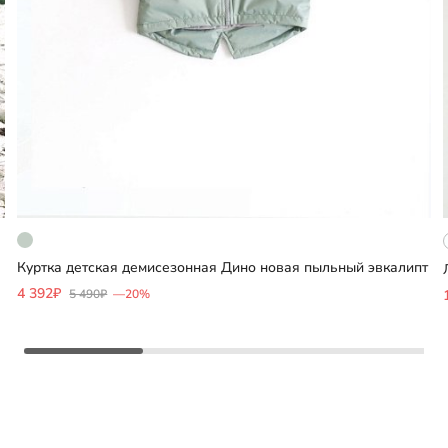
Куртка детская демисезонная Дино новая пыльный эвкалипт
Добавить
4 392₽
5 490₽
—20%
Выберите размер
86
92
98
104
110
116
122
128