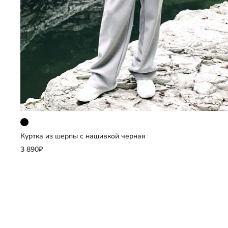
Куртка из шерпы с нашивкой черная
Добавить
3 890₽
Выберите размер
122
128
134
158