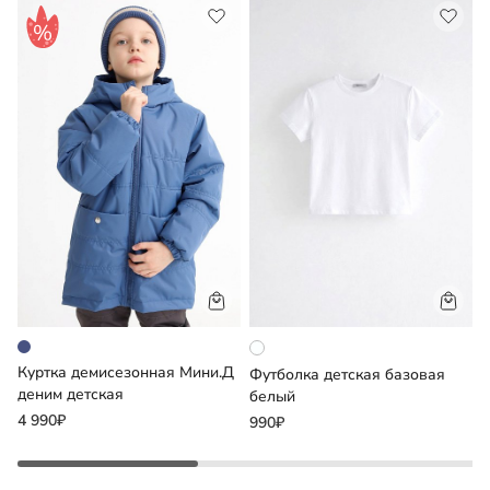
вывернув изделие наизнанку.
Куртка демисезонная Мини.Д
Д
Футболка детская базовая
деним детская
белый
2
4 990₽
990₽