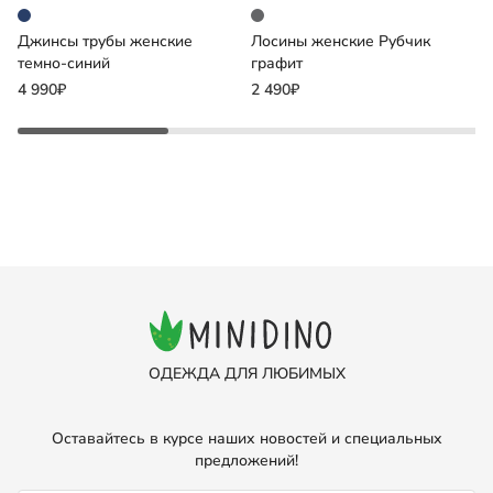
Джинсы трубы женские
Лосины женские Рубчик
К
темно-синий
графит
э
4 990₽
2 490₽
7
ОДЕЖДА ДЛЯ ЛЮБИМЫХ
Оставайтесь в курсе наших новостей и специальных
предложений!