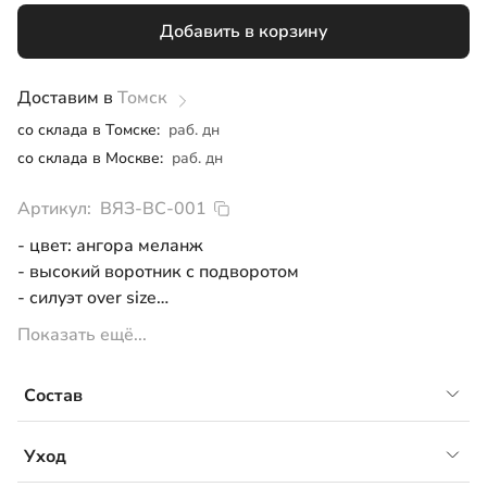
Добавить в корзину
Доставим в
Томск
со склада в Томске:
раб. дн
со склада в Москве:
раб. дн
Артикул:
ВЯЗ-ВС-001
- цвет: ангора меланж
- высокий воротник с подворотом
- силуэт over size
- плотное переплетение
Показать ещё...
- широкие манжеты на рукавах и по низу изделия
Состав
50% шерсть, 50% акрил
Уход