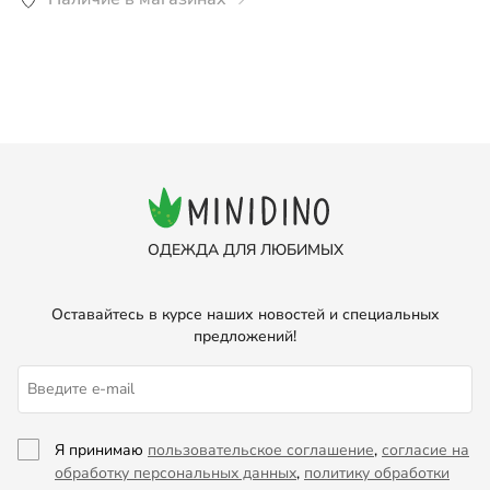
использованием для вымывания ворсинок и тканевой
пыли. Стирка ручная или машинная средствами для
цветного белья при температуре не более 30°С.
ОДЕЖДА ДЛЯ ЛЮБИМЫХ
Оставайтесь в курсе наших новостей и специальных
предложений!
Я принимаю
пользовательское соглашение
,
согласие на
обработку персональных данных
,
политику обработки