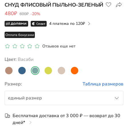
СНУД ФЛИСОВЫЙ ПЫЛЬНО-ЗЕЛЕНЫЙ
480₽
600₽
-20%
Показать на карте
4 платежа по
120
Оплата бонусами
Отзывов еще нет
Цвет:
васаби
Размер:
Таблица размеров
единый размер
единый размер
Бесплатная доставка от 3 000 ₽ — возврат до 30
дней*