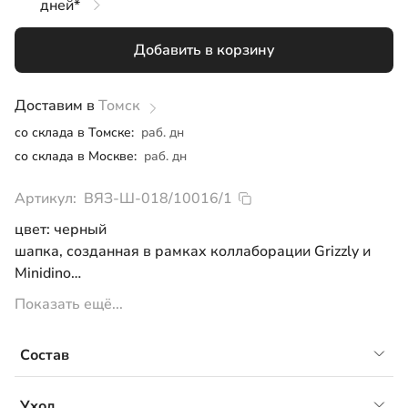
дней*
L
Добавить в корзину
Доставим в
Томск
со склада в Томске:
раб. дн
со склада в Москве:
раб. дн
Артикул:
ВЯЗ-Ш-018/10016/1
цвет: черный
шапка, созданная в рамках коллаборации Grizzly и
Minidino
отлично тянется и сохраняет форму
Показать ещё...
имеет шелковистую поверхность, не вызывает
раздражения и подходит людям с чувствительной
Состав
кожей
примерный температурный режим от -5° до 10°С*.
50% вискоза 22% нейлон, 28%PBT
* Рекомендованный температурный режим приведен
Уход