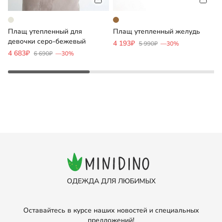
Плащ утепленный для
Плащ утепленный желудь
Ш
девочки серо-бежевый
ч
4 193₽
5 990₽
—30%
4 683₽
1
6 690₽
—30%
ОДЕЖДА ДЛЯ ЛЮБИМЫХ
Оставайтесь в курсе наших новостей и специальных
предложений!