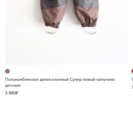
Полукомбинезон демисезонный Супер новый капучино
Добавить
детский
3 890₽
Выберите размер
128
134
140