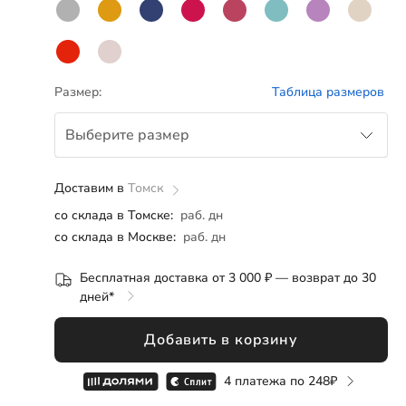
Розница
ОПТ
СП
Размер:
Таблица размеров
Выберите размер
Доставим в
S
Томск
со склада в Томске:
раб. дн
M
со склада в Москве:
раб. дн
L
Бесплатная доставка от 3 000 ₽ — возврат до 30
дней*
XL
Добавить в корзину
4 платежа по
248