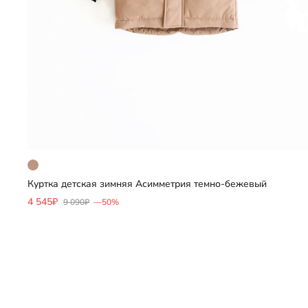
Куртка детская зимняя Асимметрия темно-бежевый
Добавить
4 545₽
9 090₽
—50%
Выберите размер
104
110
152