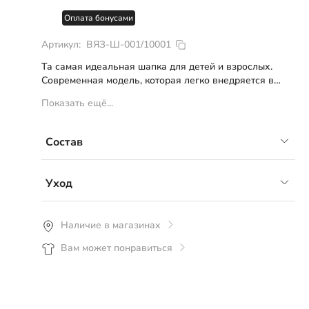
Оплата бонусами
Артикул:
ВЯЗ-Ш-001/10001
Та самая идеальная шапка для детей и взрослых.
Современная модель, которая легко внедряется в
ваши образы. Изготовлена в собственном вязальном
Показать ещё...
цехе, обеспечивает плотное прилегание и
комфортную носку.
Примерный температурный режим от +10°С до -10°С
Состав
50% шерсть, 50% акрил
Уход
Рекомендуется ручная или деликатная
Наличие в магазинах
машинная стирка со средствами для
Вам может понравиться
шерстяных вещей, стирать вывернув изделие
наизнанку при температуре не более 30°С.