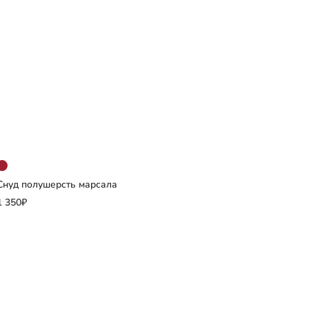
Снуд полушерсть марсала
Добавить
1 350₽
Выберите размер
S
M
L