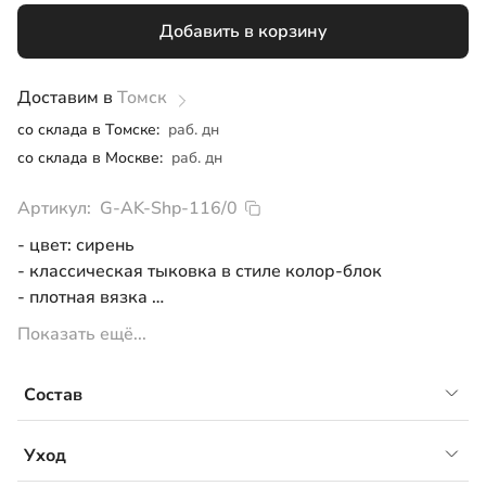
Добавить в корзину
Доставим в
Томск
со склада в Томске:
раб. дн
со склада в Москве:
раб. дн
Артикул:
G-AK-Shp-116/0
- цвет: сирень
- классическая тыковка в стиле колор-блок
- плотная вязка
- примерный температурный режим от -10°С до
Показать ещё...
+10°С
Состав
50% шерсть, 50% акрил
Уход