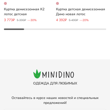
Куртка демисезонная К2
Куртка детская демисезонная
К
лотос детская
Дино новая лотос
р
3 773₽
4 392₽
5
5 390₽
—30%
5 490₽
—20%
ОДЕЖДА ДЛЯ ЛЮБИМЫХ
Оставайтесь в курсе наших новостей и специальных
предложений!