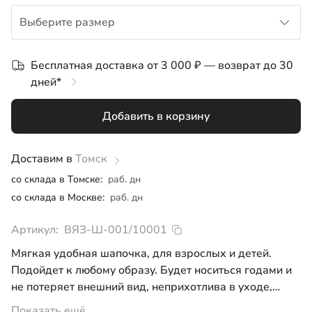
Выберите размер
S
Бесплатная доставка от 3 000 ₽ — возврат до 30
дней*
M
Добавить в корзину
L
XL
Доставим в
Томск
со склада в Томске:
раб. дн
со склада в Москве:
раб. дн
Артикул:
ВЯЗ-Ш-001/10001
Мягкая удобная шапочка, для взрослых и детей.
Подойдет к любому образу. Будет носиться годами и
не потеряет внешний вид, неприхотлива в уходе,
можно подобрать снуд или шарф с такими же
Показать ещё...