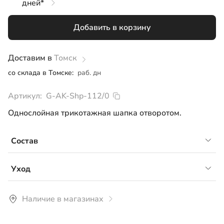
дней*
M
Добавить в корзину
L
Доставим в
Томск
со склада в Томске:
раб. дн
Артикул:
G-AK-Shp-112/0
Однослойная трикотажная шапка отворотом.
Состав
кашкорсе 95% хлопок, 5% лайкра
Уход
Рекомендуется ручная или машинная стирка
Наличие в магазинах
средствами для цветного белья при температуре не
более 30°С.