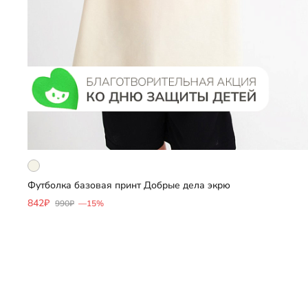
Футболка базовая принт Добрые дела экрю
Добавить
842₽
990₽
—15%
Выберите размер
104
110
122
128
134