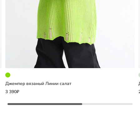
Джемпер вязаный Линии салат
Добавить
3 390₽
Выберите размер
122-128
134-140
146-152
158-164