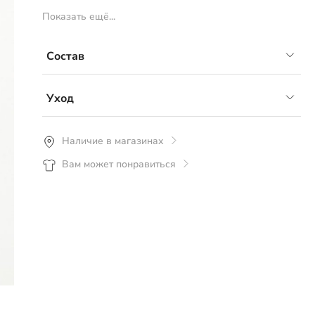
- температурный режим от от 0-5С до +15С
Показать ещё...
Состав
50% хлопок 50% акрил
Уход
Рекомендуется ручная или деликатная
Наличие в магазинах
машинная стирка со средствами для цветного
Вам может понравиться
белья, стирать вывернув изделие наизнанку
при температуре не более 30°С. Не скручивать,
отжимать на минимальных оборотах
центрифуги. Сушить в горизонтальном
положении.