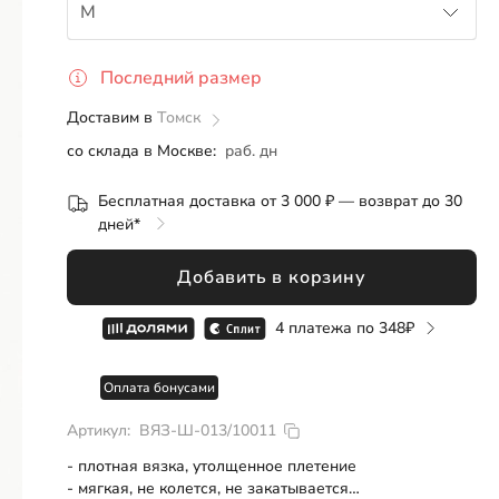
M
Розница
ОПТ
СП
Последний размер
M
Доставим в
Томск
со склада в Москве:
раб. дн
Бесплатная доставка от 3 000 ₽ — возврат до 30
дней*
Добавить в корзину
4 платежа по
348
Оплата бонусами
Артикул:
ВЯЗ-Ш-013/10011
- плотная вязка, утолщенное плетение
- мягкая, не колется, не закатывается