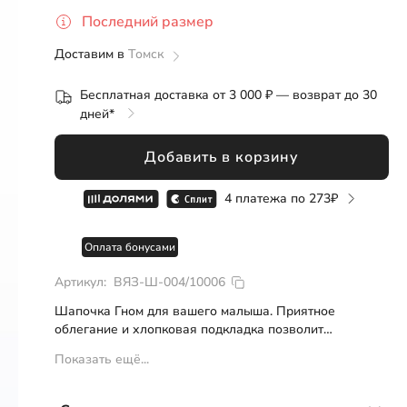
Розница
ОПТ
СП
Последний размер
S
Доставим в
Томск
L
Бесплатная доставка от 3 000 ₽ — возврат до 30
дней*
Добавить в корзину
4 платежа по
273
Оплата бонусами
Артикул:
ВЯЗ-Ш-004/10006
Шапочка Гном для вашего малыша. Приятное
облегание и хлопковая подкладка позволит
сохранить тепло, а необычная форма создаст самый
Показать ещё...
стильный и милый образ.
- цвет: небесно-голубой
- состав: верх - 50% шерсти, 50% акрил, подкладка -