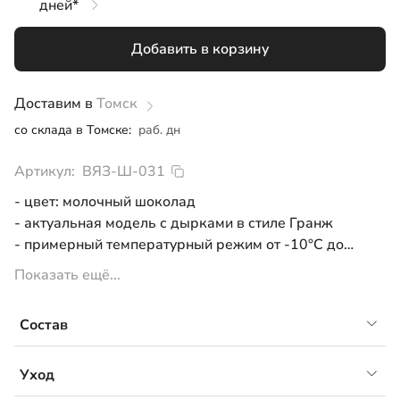
дней*
XL
Добавить в корзину
Доставим в
Томск
со склада в Томске:
раб. дн
Артикул:
ВЯЗ-Ш-031
- цвет: молочный шоколад
- актуальная модель с дырками в стиле Гранж
- примерный температурный режим от -10°С до
+10°С
Показать ещё...
Состав
30%шерсть, 70%ПАН
Уход