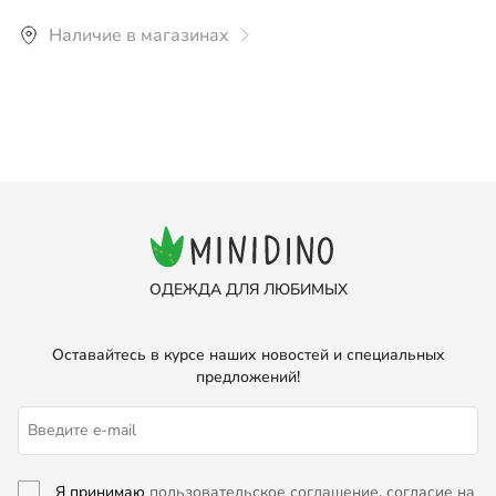
Рекомендуется ручная или деликатная машинная
Наличие в магазинах
стирка со средствами для шерстяных вещей, стирать
вывернув изделие наизнанку при температуре не
более 30°С. Желательно использовать мешок для
стрики. Не скручивать, отжимать на низких оборотах
центрифуги. Сушить в горизонтальном положении.
ОДЕЖДА ДЛЯ ЛЮБИМЫХ
Оставайтесь в курсе наших новостей и специальных
предложений!
Я принимаю
пользовательское соглашение
,
согласие на