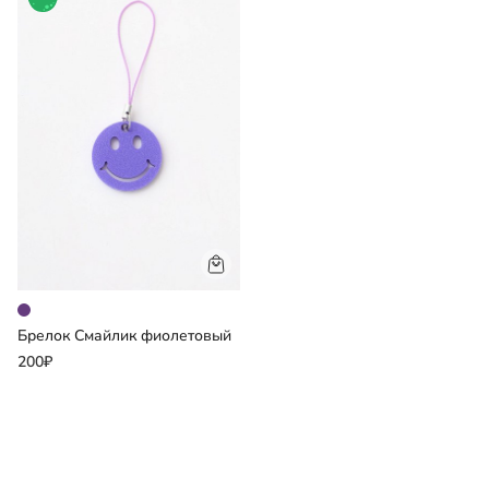
отделение разбито на три отсека: для книг, тетрадей и
папок А4, есть карман из сетки на молнии.
Дополнительное жесткое отделение не даст помяться
ценным вещам. Для безопасности в темное время
суток мы добавили со всех сторон светоотражающие
элементы. За счет водо- и грязеотталкивающей
пропитки ранец долго остается как новый.
Ранец именно этой серии является победителем
народной премии Выбор родителей 2022 в
номинации Модель Года, категория "Школьный
портфель".
Размеры (ШxГxВ): 29x18x36 см
Брелок Смайлик фиолетовый
200₽