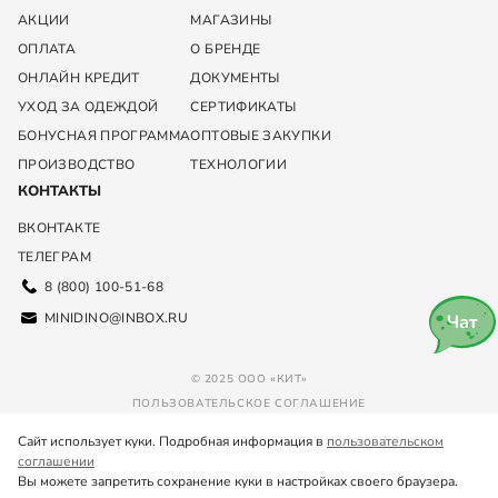
АКЦИИ
МАГАЗИНЫ
ОПЛАТА
О БРЕНДЕ
ОНЛАЙН КРЕДИТ
ДОКУМЕНТЫ
УХОД ЗА ОДЕЖДОЙ
СЕРТИФИКАТЫ
БОНУСНАЯ ПРОГРАММА
ОПТОВЫЕ ЗАКУПКИ
ПРОИЗВОДСТВО
ТЕХНОЛОГИИ
КОНТАКТЫ
ВКОНТАКТЕ
ТЕЛЕГРАМ
8 (800) 100-51-68
MINIDINO@INBOX.RU
Чат
© 2025 ООО «КИТ»
ПОЛЬЗОВАТЕЛЬСКОЕ СОГЛАШЕНИЕ
ПОЛИТИКА КОНФИДЕНЦИАЛЬНОСТИ
Сайт использует куки. Подробная информация в
пользовательском
соглашении
СКАЧАЙТЕ НАШЕ
МОБИЛЬНОЕ ПРИЛОЖЕНИЕ
Вы можете запретить сохранение куки в настройках своего браузера.