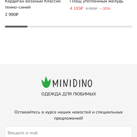
Кардиган вязаный Классик
Плащ утепленный желудь
П
темно-синий
4 193₽
2
5 990₽
—30%
2 990₽
ОДЕЖДА ДЛЯ ЛЮБИМЫХ
Оставайтесь в курсе наших новостей и специальных
предложений!