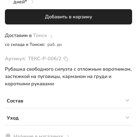
дней*
128
Добавить в корзину
134
140
Доставим в
Томск
со склада в Томске:
раб. дн
146
Артикул:
ТЕКС-Р-006/2
152
Рубашка свободного силуэта с отложным воротником,
158
застежкой на пуговицы, карманом на груди и
короткими рукавами
164
Состав
сорочечная ткань, 42%хб 58%ПЭ
Уход
Рекомендуется ручная или машинная стирка со
Наличие в магазинах