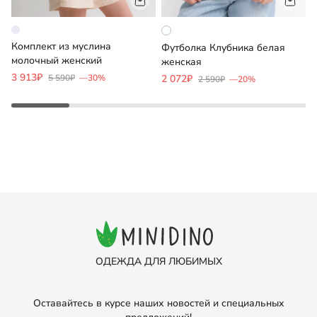
Комплект из муслина
К
Футболка Клубника белая
молочный женский
женская
3 913₽
2
5 590₽
—30%
2 072₽
2 590₽
—20%
ОДЕЖДА ДЛЯ ЛЮБИМЫХ
Оставайтесь в курсе наших новостей и специальных