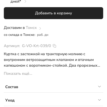
дней*
104
Добавить в корзину
110
116
Доставим в
Томск
со склада в Томске:
раб. дн
122
Артикул:
G-VO-Krt-039/0
134
Куртка с застежкой на тракторную молнию с
внутренним ветрозащитным клапаном и втачным
капюшоном с воротником-стойкой. Два прорезных
кармана спереди, утяжка по низу изделия, манжеты
Показать ещё...
на резинке на рукавах.
Примерный температурный режим от +5°С и выше
Состав
Материал верха: курточная мембранная ткань, WR,
Уход
5k/5k, 100% ПЭУтеплитель: 100г, 100%