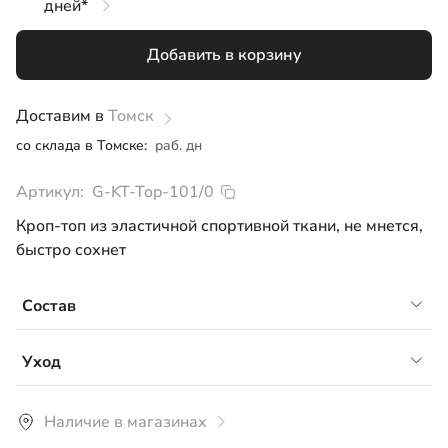
дней*
128
Добавить в корзину
134
140
Доставим в
Томск
со склада в Томске:
раб. дн
146
Артикул:
G-KT-Top-101/0
152
Кроп-топ из эластичной спортивной ткани, не мнется,
158
быстро сохнет
164
Состав
Бифлекс в рубчик, 75% нейлон, 25% спандекс
Уход
Рекомендуется ручная или машинная стирка со
Наличие в магазинах
средствами для цветного или темного белья при