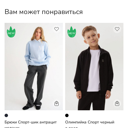
температуре не более 30°С.
Вам может понравиться
Брюки Спорт-шик антрацит
Олимпийка Спорт черный
Д
меланж