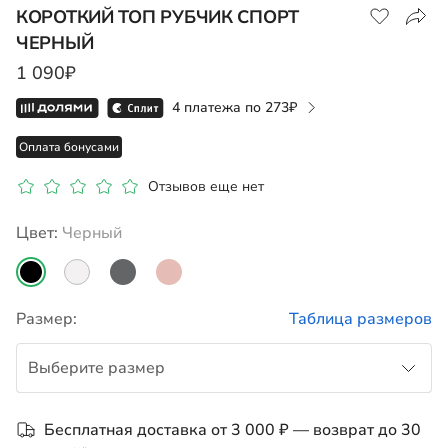
КОРОТКИЙ ТОП РУБЧИК СПОРТ
ЧЕРНЫЙ
Магазин Москва ТЦ Коламбус
1 090₽
Доступные размеры
Нет в наличии
4 платежа по
273
Оплата бонусами
Показать на карте
Отзывов еще нет
Цвет:
черный
Размер:
Таблица размеров
Выберите размер
122
Бесплатная доставка от 3 000 ₽ — возврат до 30