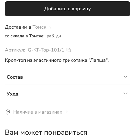
Добавить в корзину
134
146
Доставим в
Томск
со склада в Томске:
раб. дн
164
Артикул:
G-KT-Top-101/1
Кроп-топ из эластичного трикотажа "Лапша".
Состав
Трикотаж лапша, 95% хлопок 5% лайкра
Уход
Рекомендуется ручная или деликатная машинная
Наличие в магазинах
стирка средствами для белого белья при
температуре не более 30°С. Сушить в горизонтальном
виде.
Вам может понравиться