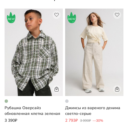
Рубашка Оверсайз
Джинсы из вареного денима
Ш
обновленная клетка зеленая
светло-серые
с
3 390₽
2 793₽
1
3 990₽
—30%