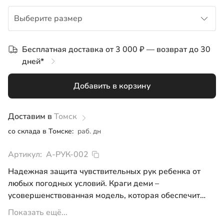
Выберите размер
1-2
Бесплатная доставка от 3 000 ₽ — возврат до 30
дней*
3-4
Добавить в корзину
5-6
7-8
Доставим в
Томск
со склада в Томске:
раб. дн
9-10
Артикул:
А-РУК-002
Надежная защита чувствительных рук ребенка от
любых погодных условий. Краги деми –
усовершенствованная модель, которая обеспечит
тепло и перенесет любые нагрузки благодаря своим
Показать ещё...
износостойким свойствам.