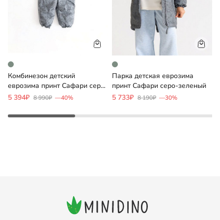
Комбинезон детский
Парка детская еврозима
еврозима принт Сафари серо-
принт Сафари серо-зеленый
д
зеленый
т
5 394₽
5 733₽
3
8 990₽
—40%
8 190₽
—30%