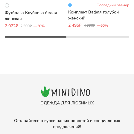
Последний размер
Комплект Вафля голубой
Д
Футболка Клубника белая
женский
женская
2 495₽
5
2 072₽
4 990₽
—50%
2 590₽
—20%
ОДЕЖДА ДЛЯ ЛЮБИМЫХ
Оставайтесь в курсе наших новостей и специальных
предложений!