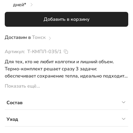
дней*
Добавить в корзину
Доставим в
Томск
Артикул:
Т-КМПЛ-035/1
Для тех, кто не любит колготки и лишний объем.
Термо-комплект решает сразу 3 задачи:
обеспечивает сохранение тепла, идеально подходит в
качестве самостоятельного элемента нательной
Показать ещё...
одежды, гарантирует комфортное прилегание к телу.
За пару секунд сборы на улицу превращаются в
Состав
увлекательное занятие.
- цвет: акула
Сайкл флис 280г, 91% ПЭ 9% спандекс
- лонгслив с печатью логотипа на груди
Уход
- круглый вырез горловины