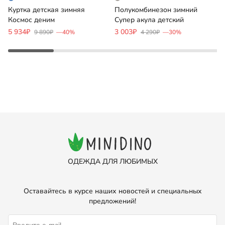
Куртка детская зимняя
Полукомбинезон зимний
К
Космос деним
Супер акула детский
А
5 934₽
3 003₽
1
9 890₽
—40%
4 290₽
—30%
ОДЕЖДА ДЛЯ ЛЮБИМЫХ
Оставайтесь в курсе наших новостей и специальных
предложений!