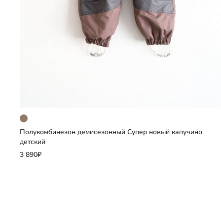
Полукомбинезон демисезонный Супер новый капучино
Добавить
детский
3 890₽
Выберите размер
128
134
140