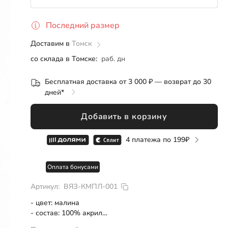
Розница
ОПТ
СП
Последний размер
S
Доставим в
Томск
со склада в Томске:
раб. дн
Бесплатная доставка от 3 000 ₽ — возврат до 30
дней*
Добавить в корзину
4 платежа по
199
Оплата бонусами
Артикул:
ВЯЗ-КМПЛ-001
- цвет: малина
- состав: 100% акрил
- очень мягкая, не колется