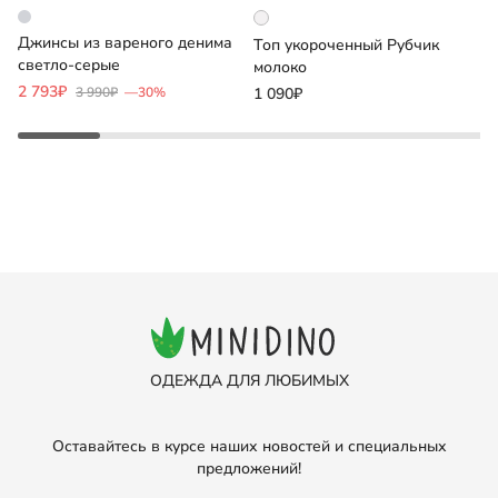
Джинсы из вареного денима
Ш
Топ укороченный Рубчик
светло-серые
с
молоко
2 793₽
1
3 990₽
—30%
1 090₽
ОДЕЖДА ДЛЯ ЛЮБИМЫХ
Оставайтесь в курсе наших новостей и специальных
предложений!