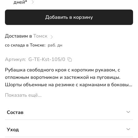
дней*
122
Добавить в корзину
128
134
Доставим в
Томск
со склада в Томске:
раб. дн
140
Артикул:
G-TE-Kst-105/0
146
Рубашка свободного кроя с коротким рукавом, с
152
отложным воротником и застежкой на пуговицы.
Шорты объемные на резинке с карманами в боковых
158
швах.
Показать ещё...
164
Состав
80% хлопок, 20% ПЭ
Уход