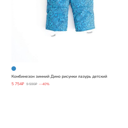
Комбинезон зимний Дино рисунки лазурь детский
Добавить
5 754₽
9 590₽
—40%
Выберите размер
80
86
134