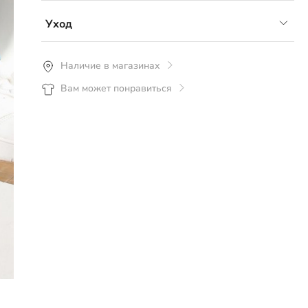
- материал: флис 190г, 100%ПЭ
Уход
Рекомендуется стирка перед первым
Наличие в магазинах
использованием для удаления ворсинок и
Вам может понравиться
тканевой пыли. Стирка ручная или машинная со
средствами для цветного белья при
температуре не более 30°С.