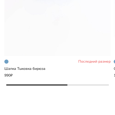
Последний размер
Шапка Тыковка бирюза
Добавить
990₽
Выберите размер
S
M