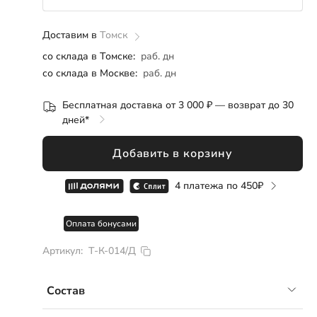
Розница
ОПТ
СП
Доставим в
86
Томск
со склада в Томске:
раб. дн
92
со склада в Москве:
раб. дн
104
Бесплатная доставка от 3 000 ₽ — возврат до 30
дней*
122
Добавить в корзину
4 платежа по
450
Оплата бонусами
Артикул:
Т-К-014/Д
Состав