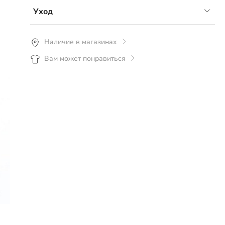
- материал: футер 3-нитка с начесом, 65% хб,
Уход
35% ПЭ
Рекомендуется стирка перед использованием.
Наличие в магазинах
Полное вымывание ворсинок и тканевой пыли -
Вам может понравиться
до 3-4 стирок.Ручная или машинная стирка
средствами для цветного белья. Стирать,
вывернув изделие наизнанку, при температуре
не более 30°С.Утюжить принт можно только с
изнаночной стороны при низкой температуре
утюга.