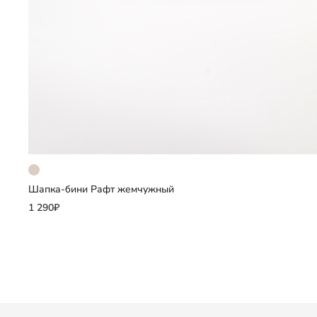
Шапка-бини Рафт жемчужный
Добавить
1 290₽
Выберите размер
M
L