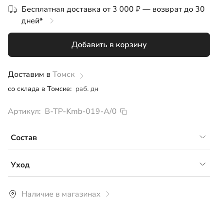
Бесплатная доставка от 3 000 ₽ — возврат до 30
дней*
Добавить в корзину
Доставим в
Томск
со склада в Томске:
раб. дн
Артикул:
B-TP-Kmb-019-A/0
Состав
Сайкл флис, 95% полиэстер 5% спандекс
Уход
Рекомендуется стирка перед использованием для
Наличие в магазинах
вымывания ворсинок и тканевой пыли. Стирка ручная
или машинная при температуре не более 30°С со