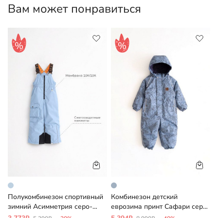
средствами для цветного белья, предварительно
Вам может понравиться
вывернув изделие наизнанку.
Полукомбинезон спортивный
Комбинезон детский
К
зимний Асимметрия серо-
еврозима принт Сафари серо-
п
голубой
голубой