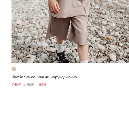
Футболка со швами наружу мокко
Добавить
745₽
1 490₽
—50%
Выберите размер
122
128
134
140