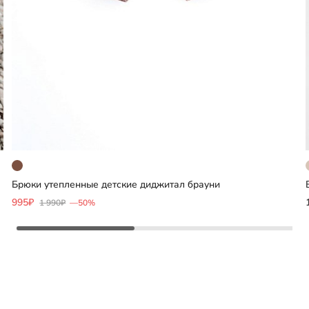
Брюки утепленные детские диджитал брауни
Добавить
995₽
1 990₽
—50%
Выберите размер
86
98
104
110
116
другие