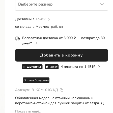
Выберите размер
Розница
ОПТ
СП
Доставим в
86
Томск
со склада в Москве:
раб. дн
92
Бесплатная доставка от 3 000 ₽ — возврат до 30
98
дней*
104
Добавить в корзину
110
4 платежа по
1 451
122
Оплата бонусами
128
Артикул:
В-КОМ-010/1/Д
134
Обновленная модель с втачным капюшоном и
воротником-стойкой для лучшей защиты от ветра. Два
146
накладных кармана с застежками на молнии, вставки
Показать ещё...