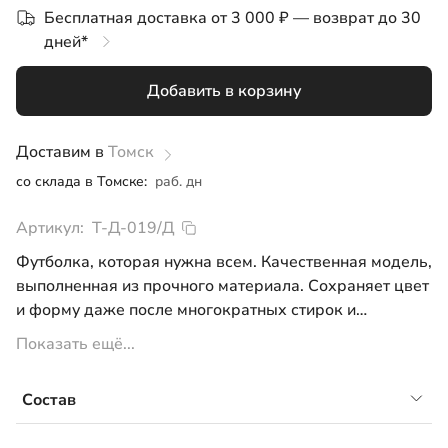
Бесплатная доставка от 3 000 ₽ — возврат до 30
140
дней*
Добавить в корзину
Доставим в
Томск
со склада в Томске:
раб. дн
Артикул:
Т-Д-019/Д
Футболка, которая нужна всем. Качественная модель,
выполненная из прочного материала. Сохраняет цвет
и форму даже после многократных стирок и
ежедневной эксплуатации. Носите каждый день и на
Показать ещё...
любой случай, ведь эти модели – просто
замечательная основа для гардероба.
Состав
- цвет: цитрон
- разрезы по бокам
- кулирная гладь: 92% хлопок, 8% лайкра