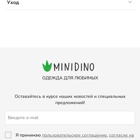
- удлиненная спинка
Уход
Рекомендуется ручная или машинная стирка со
средствами для цветного белья при температуре
30°С
ОДЕЖДА ДЛЯ ЛЮБИМЫХ
Оставайтесь в курсе наших новостей и специальных
предложений!
Я принимаю
пользовательское соглашение
,
согласие на