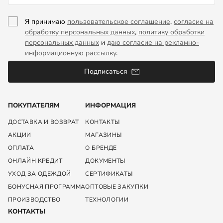
Я принимаю
пользовательское соглашение
,
согласие на
обработку персональных данных
,
политику обработки
персональных данных
и
даю согласие на рекламно-
информационную рассылку
.
Подписаться
ПОКУПАТЕЛЯМ
ИНФОРМАЦИЯ
ДОСТАВКА И ВОЗВРАТ
КОНТАКТЫ
АКЦИИ
МАГАЗИНЫ
ОПЛАТА
О БРЕНДЕ
ОНЛАЙН КРЕДИТ
ДОКУМЕНТЫ
УХОД ЗА ОДЕЖДОЙ
СЕРТИФИКАТЫ
БОНУСНАЯ ПРОГРАММА
ОПТОВЫЕ ЗАКУПКИ
ПРОИЗВОДСТВО
ТЕХНОЛОГИИ
КОНТАКТЫ