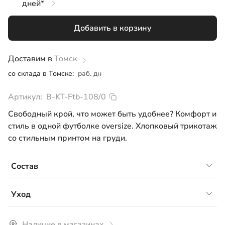
дней*
122-128
Добавить в корзину
146-152
158-164
Доставим в
Томск
со склада в Томске:
раб. дн
Артикул:
B-KT-Ftb-108/0
Свободный крой, что может быть удобнее? Комфорт и
стиль в одной футболке oversize. Хлопковый трикотаж
со стильным принтом на груди.
Состав
Кулирная гладь 92% хлопок, 8% лайкра
Уход
Рекомендуется ручная или деликатная машинная
Наличие в магазинах