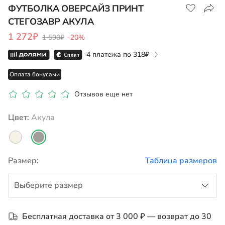
ФУТБОЛКА ОВЕРСАЙЗ ПРИНТ
СТЕГОЗАВР АКУЛА
Показать на карте
1 272₽
1 590₽
-20%
4 платежа по
318
Оплата бонусами
Отзывов еще нет
Цвет:
акула
Размер:
Таблица размеров
Выберите размер
до 122-128
Бесплатная доставка от 3 000 ₽ — возврат до 30