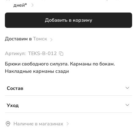
дней*
140
Добавить в корзину
Доставим в
Томск
Артикул:
TEKS-B-012
Брюки свободного силуэта. Карманы по бокам.
Накладные карманы сзади
Состав
Джинс, 100% хб
Уход
Рекомендуется ручная или машинная стирка со
Наличие в магазинах
средствами для цветного белья при температуре не
более 30°С. Стирать изделие предварительно