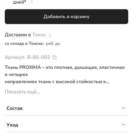
дней*
44
Добавить в корзину
48
50
Доставим в
Томск
со склада в Томске:
раб. дн
52
Артикул:
В-ВБ-002
Ткань PROXIMA – это плотная, дышащая, эластичная
в четырех
направлениях ткань с высокой стойкостью к
истиранию и усилиям
Показать ещё...
на разрыв. PROXIMA лучше сохраняет
тепло в прохладную погоду и меньше нагревается – в
Состав
теплую. Имеет износостойкую водоотталкивающую
пропитку DWR. Ткань PROXIMA предназначена для
- основной материал: спортивная ткань Proxima, 88%
пошива элитной
Уход
нейлон, 12% спандекс
одежды outdoor.