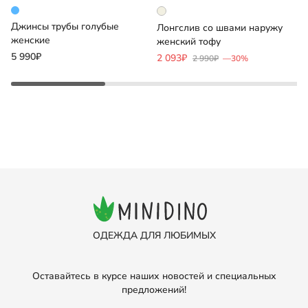
Джинсы трубы голубые
Лонгслив со швами наружу
М
женские
женский тофу
м
5 990₽
2 093₽
1
2 990₽
—30%
ОДЕЖДА ДЛЯ ЛЮБИМЫХ
Оставайтесь в курсе наших новостей и специальных
предложений!