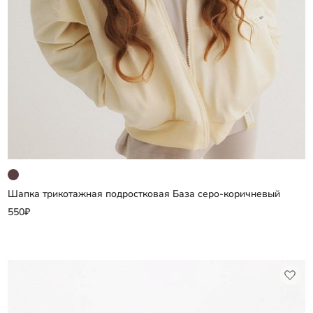
Шапка трикотажная подростковая База серо-коричневый
Добавить
550₽
Выберите размер
46
48
50
52
54