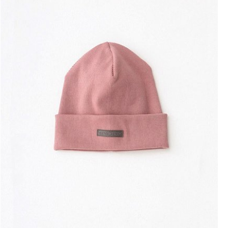
Розница
ОПТ
СП