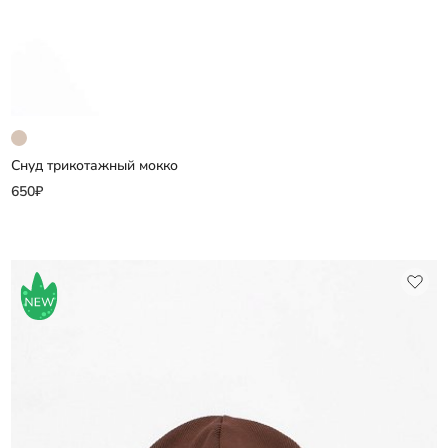
Снуд трикотажный мокко
Добавить
650₽
Выберите размер
one size