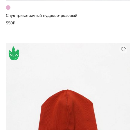
Снуд трикотажный пудрово-розовый
Добавить
550₽
Выберите размер
единый размер