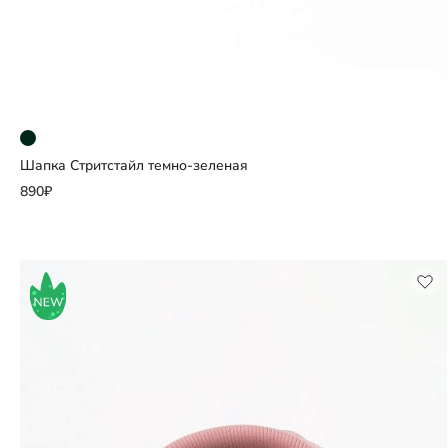
Шапка Стритстайл темно-зеленая
Добавить
890₽
Выберите размер
50
52
54
56