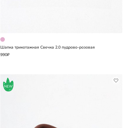
Шапка трикотажная Свечка 2.0 пудрово-розовая
Добавить
990₽
Выберите размер
48
50
52
54