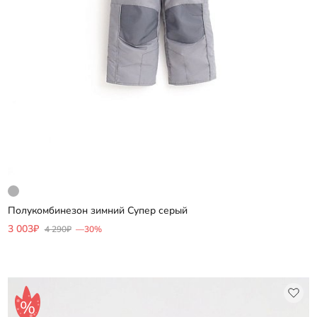
Полукомбинезон зимний Супер серый
Добавить
3 003₽
4 290₽
—30%
Выберите размер
92
98