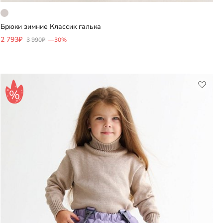
Брюки зимние Классик галька
Добавить
2 793₽
3 990₽
—30%
Выберите размер
98
104
110
164