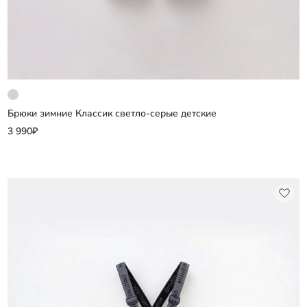
Брюки зимние Классик светло-серые детские
Добавить
3 990₽
Выберите размер
98
104
110
116
другие