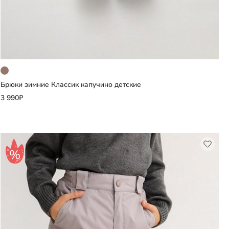
Брюки зимние Классик капучино детские
Добавить
3 990₽
Выберите размер
98
104
110
116
другие