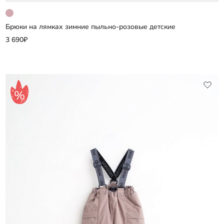
Брюки на лямках зимние пыльно-розовые детские
Добавить
3 690₽
Выберите размер
86
92
98
104
110
116
122
128
134
140
146