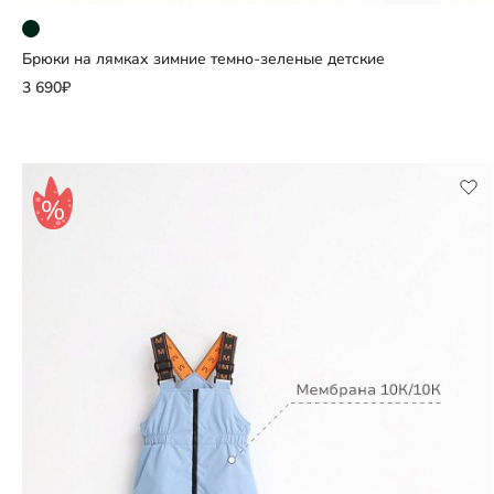
Брюки на лямках зимние темно-зеленые детские
Добавить
3 690₽
Выберите размер
86
92
98
104
110
116
122
128
134
140
146