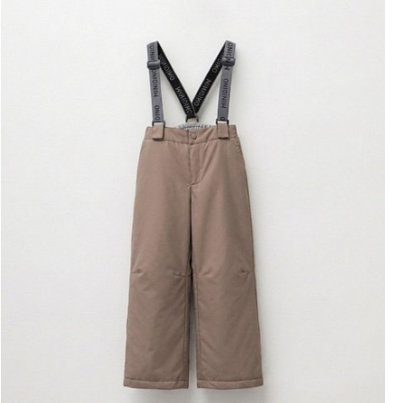
Розница
ОПТ
СП