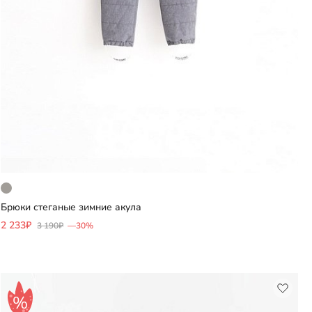
Брюки стеганые зимние акула
Добавить
2 233₽
3 190₽
—30%
Выберите размер
86
92
104
116
122
128
152
158
164