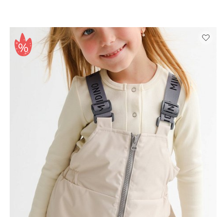
Выберите размер
116
122
128
140
152
158
164