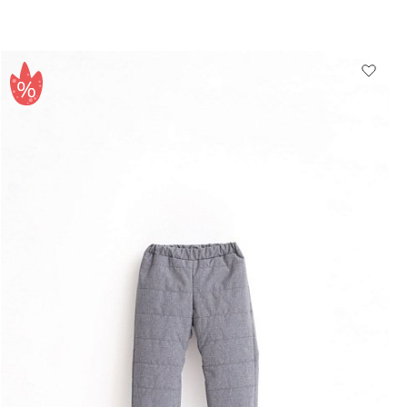
Выберите размер
86
92
98
104