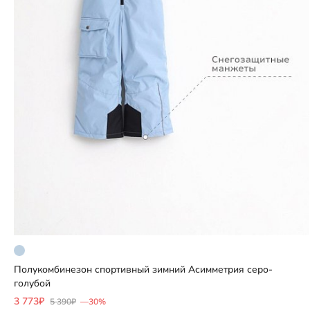
Полукомбинезон спортивный зимний Асимметрия серо-
Добавить
голубой
3 773₽
5 390₽
—30%