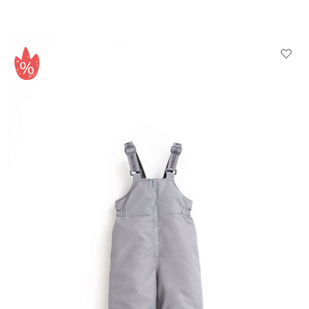
Выберите размер
86
110