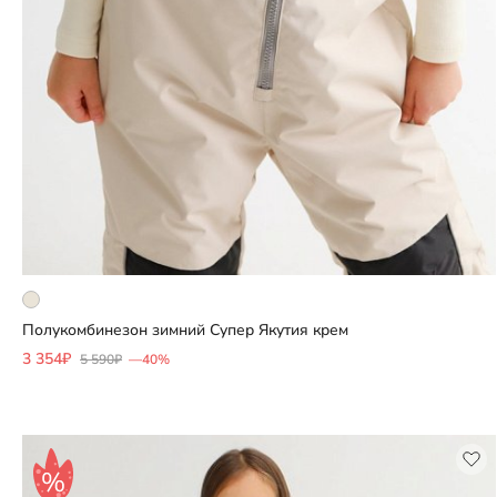
Полукомбинезон зимний Супер Якутия крем
Добавить
3 354₽
5 590₽
—40%
Выберите размер
122
128
146
152