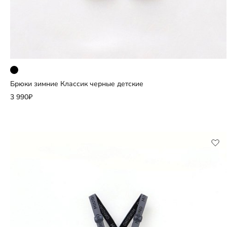
Брюки зимние Классик черные детские
Добавить
3 990₽
Выберите размер
98
104
110
116
другие